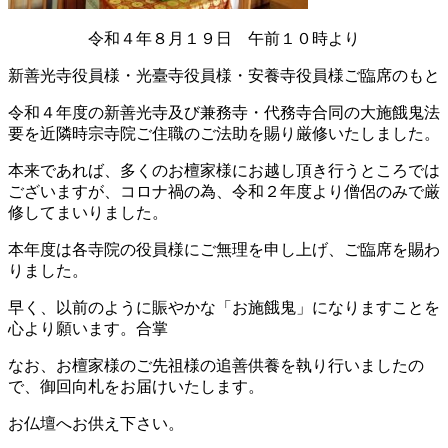
令和４年８月１９日 午前１０時より
新善光寺役員様・光臺寺役員様・安養寺役員様ご臨席のもと
令和４年度の新善光寺及び兼務寺・代務寺合同の大施餓鬼法
要を近隣時宗寺院ご住職のご法助を賜り厳修いたしました。
本来であれば、多くのお檀家様にお越し頂き行うところでは
ございますが、コロナ禍の為、令和２年度より僧侶のみで厳
修してまいりました。
本年度は各寺院の役員様にご無理を申し上げ、ご臨席を賜わ
りました。
早く、以前のように賑やかな「お施餓鬼」になりますことを
心より願います。合掌
なお、お檀家様のご先祖様の追善供養を執り行いましたの
で、御回向札をお届けいたします。
お仏壇へお供え下さい。