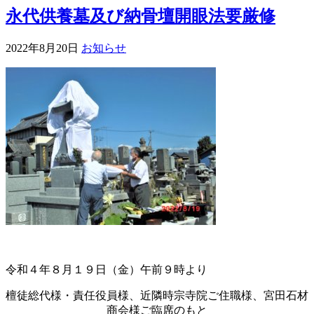
永代供養墓及び納骨壇開眼法要厳修
2022年8月20日
お知らせ
令和４年８月１９日（金）午前９時より
檀徒総代様・責任役員様、近隣時宗寺院ご住職様、宮田石材
商会様ご臨席のもと