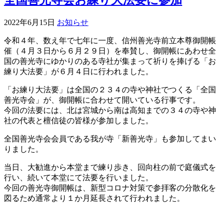
全国善光寺会お練り大法要に参加
2022年6月15日
お知らせ
令和４年、数え年で七年に一度、信州善光寺前立本尊御開帳
催（４月３日から６月２９日）を奉賛し、御開帳にあわせ全
国の善光寺にゆかりのある寺社が集まって祈りを捧げる「お
練り大法要」が６月４日に行われました。
「お練り大法要」は全国の２３４の寺や神社でつくる「全国
善光寺会」が、御開帳に合わせて開いている行事です。
今回の法要には、北は宮城から南は高知までの３４の寺や神
社の代表と檀信徒の皆様が参加しました。
全国善光寺会会員である我が寺「新善光寺」も参加してまい
りました。
当日、大勧進から本堂まで練り歩き、回向柱の前で庭儀式を
行い、続いて本堂にて法要を行いました。
今回の善光寺御開帳は、新型コロナ対策で参拝客の分散化を
図るため通常より１か月延長されて行われました。