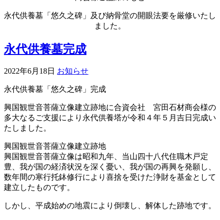
永代供養墓「悠久之碑」及び納骨堂の開眼法要を厳修いたし
ました。
永代供養墓完成
2022年6月18日
お知らせ
永代供養墓「悠久之碑」完成
興国観世音菩薩立像建立跡地に合資会社 宮田石材商会様の
多大なるご支援により永代供養塔が令和４年５月吉日完成い
たしました。
興国観世音菩薩立像建立跡地
興国観世音菩薩立像は昭和九年、当山四十八代住職木戸定
豊、我が国の経済状況を深く憂い、我が国の再興を発願し、
数年間の寒行托鉢修行により喜捨を受けた浄財を基金として
建立したものです。
しかし、平成始めの地震により倒壊し、解体した跡地です。